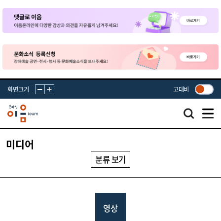
화면크기
고대비
미디어
분류 보기
영상