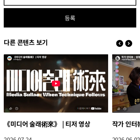
등록
다른 콘텐츠 보기
《미디어 술래術來》 | 티저 영상
작가 인터
2026-07-24
2026-06-0