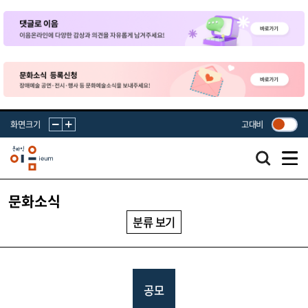
화면크기
고대비
문화소식
분류 보기
공모