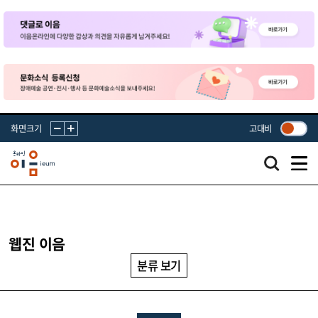
화면크기
고대비
웹진 이음
분류 보기